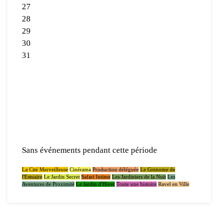
27
28
29
30
31
Sans événements pendant cette période
La Cité Merveilleuse
Cinérama
Production déléguée
Le Grenome de
l'Estuaire
Le Jardin Secret
Safari Intime
Les Jardiniers de la Nuit
Les
Aventures de Proximité
Le Jardin d'Hiver
Toute une histoire
Ravel en Ville