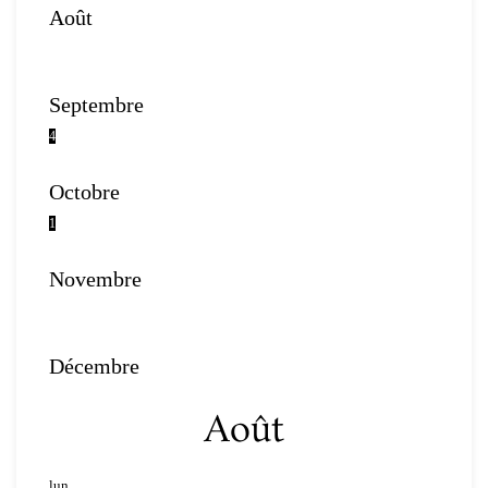
Août
Septembre
4
Octobre
1
Novembre
Décembre
Août
lun