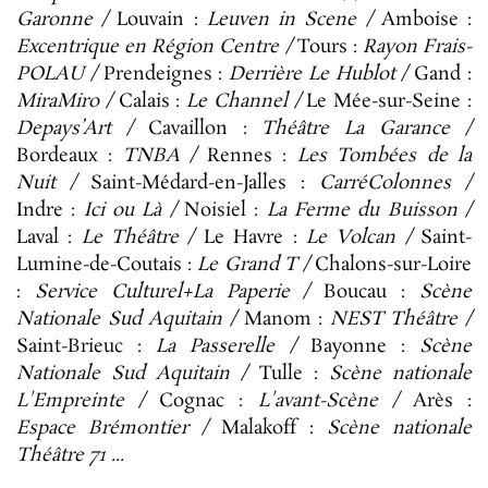
Garonne /
Louvain :
Leuven in Scene /
Amboise :
Excentrique en Région Centre /
Tours :
Rayon Frais-
POLAU /
Prendeignes :
Derrière Le Hublot /
Gand :
MiraMiro /
Calais :
Le Channel /
Le Mée-sur-Seine :
Depays’Art /
Cavaillon :
Théâtre La Garance /
Bordeaux :
TNBA /
Rennes :
Les Tombées de la
Nuit /
Saint-Médard-en-Jalles :
CarréColonnes /
Indre :
Ici ou Là /
Noisiel :
La Ferme du Buisson /
Laval :
Le Théâtre /
Le Havre :
Le Volcan /
Saint-
Lumine-de-Coutais :
Le Grand T /
Chalons-sur-Loire
:
Service Culturel+La Paperie /
Boucau :
Scène
Nationale Sud Aquitain /
Manom :
NEST Théâtre /
Saint-Brieuc :
La Passerelle /
Bayonne :
Scène
Nationale Sud Aquitain /
Tulle :
Scène nationale
L'Empreinte /
Cognac :
L'avant-Scène /
Arès :
Espace Brémontier /
Malakoff :
Scène nationale
Théâtre 71 ...