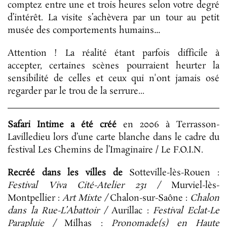
comptez entre une et trois heures selon votre degré
d’intérêt. La visite s’achèvera par un tour au petit
musée des comportements humains…
Attention ! La réalité étant parfois difficile à
accepter, certaines scènes pourraient heurter la
sensibilité de celles et ceux qui n'ont jamais osé
regarder par le trou de la serrure...
Safari Intime a été créé
en 2006 à Terrasson-
Lavilledieu lors d’une carte blanche dans le cadre du
festival Les Chemins de l’Imaginaire / Le F.O.I.N.
Recréé dans les villes de
Sotteville-lès-Rouen :
Festival Viva Cité-Atelier 231 /
Murviel-lès-
Montpellier :
Art Mixte /
Chalon-sur-Saône :
Chalon
dans la Rue-L’Abattoir /
Aurillac :
Festival Eclat-Le
Parapluie /
Milhas :
Pronomade(s) en Haute