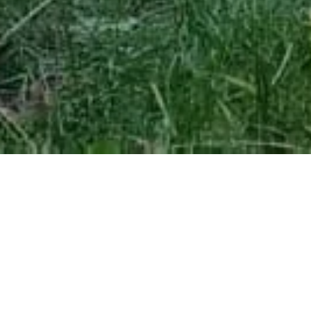
LES SAISONS AUX
JARDINS
Depuis 2019, nous sommes compagnie associée avec
la
Scène Nationale Carré-Colonnes
à St Medard en